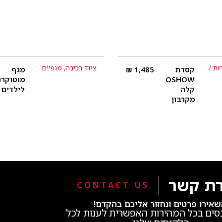
ות /
ציוד רכיבה
,
מגפיים
קסדת
1,485
₪
מגף
פרטים נוספים
פרטים נוספים
OSHOW
מוטוקרו
קלה
לילדים
מקרבון
רת קשר
CONTACT US
אירו פרטים ונחזור אליכם בהקדם!
סים בכל המהירות האפשרית לענות לכל