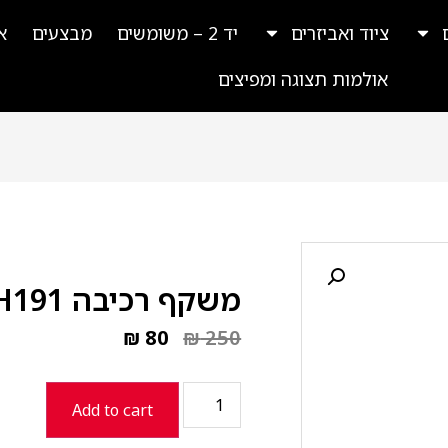
ציוד ואביזרים
יד 2 – משומשים
מבצעים
א
אולמות תצוגה ומפיצים
משקף רכיבה DEX YH191
₪
80
₪
250
Add to cart