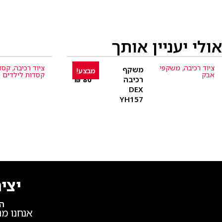
אולי יעניין אותך
ציוד רכיבה
,
משקפי
ציוד רכיבה
,
קסד
משקף
250
₪
מבצע!
פרטים נוספים
אבק
קסדות לילדים
רכיבה
80
₪
DEX
YH157
יצי
הש
אנחנו מנ