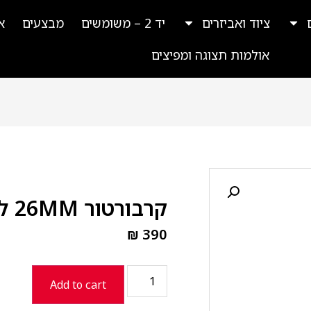
ציוד ואביזרים
יד 2 – משומשים
מבצעים
א
אולמות תצוגה ומפיצים
קרבורטור 26MM לאופנוע STOMP
₪
390
Add to cart