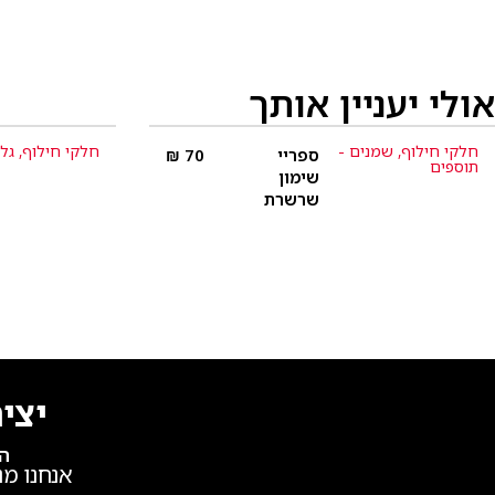
אולי יעניין אותך
חלקי חילוף
,
שמנים -
חלקי חילוף
,
גל
ספריי
70
₪
פרטים נוספים
תוספים
שימון
שרשרת
יצי
הש
אנחנו מנ