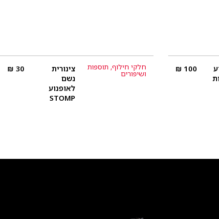
חלקי חילוף
,
תוספות
ע
100
₪
צינורית
30
₪
פרטים נוספים
ושיפורים
נשם
לאופנוע
STOMP