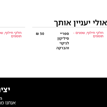
אולי יעניין אותך
חלקי חילוף
,
שמנים -
חלקי חילוף
,
שמ
ספריי
50
₪
פרטים נוספים
תוספים
תוספים
סיליקון
לניקוי
והברקה
יצי
הש
אנחנו מנ