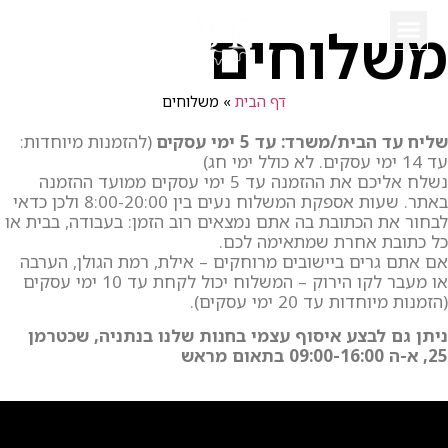
משלוחים
יד 2 – משומשים
Recall – קריאה חוזרת
FANTIC אופניים
דף הבית
»
משלוחים
שליח עד הבית/משרד: עד 5 ימי עסקים
(להזמנות מיוחדות:
עד 14 ימי עסקים. לא כולל ימי חג)
נשלח אליכם את ההזמנה עד 5 ימי עסקים ממועד ההזמנה
באתר. שעות אספקת המשלוח נעים בין 8:00-20:00 ולכן כדאי
לבחור את הכתובת בה אתם נמצאים רוב הזמן: בעבודה, בבית או
כל כתובת אחרת שמתאימה לכם.
אם אתם גרים ביישובים מרוחקים – אילת, רמת הגולן, הערבה
או מעבר לקו הירוק – המשלוח יכול לקחת עד 10 ימי עסקים
(הזמנות מיוחדות עד 20 ימי עסקים).
ניתן גם לבצע איסוף עצמי בחנות שלנו בנתניה, שכטרמן
25, א-ה 09:00-16:00 בתאום מראש