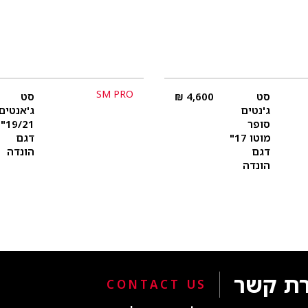
SM PRO
סט
4,600
₪
סט
פרטים נוספים
פרטים נוספים
ג'נטים
ג'אנטים
סופר
19/21"
מוטו 17"
דגם
דגם
הונדה
הונדה
רת קשר
CONTACT US