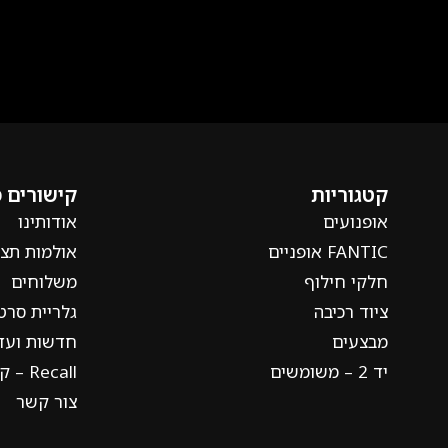
קטגוריות
קישורים 
אופנועים
אודותינו
FANTIC אופניים
אולמות תצו
חלקי חילוף
משלוחים
ציוד רכיבה
גלריית סרט
מבצעים
חדשות ועדכ
יד 2 – משומשים
Recall – קריאה חוזרת
צור קשר